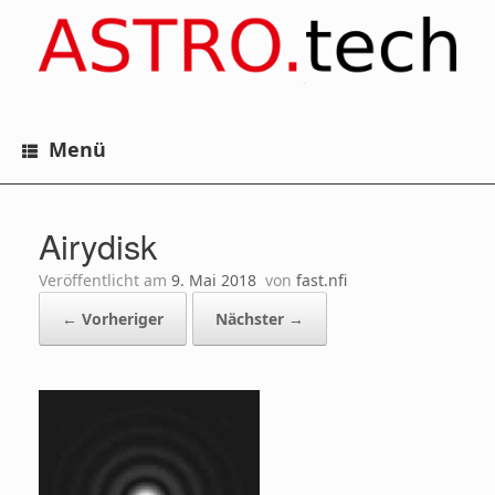
Zum
Inhalt
springen
Menü
Airydisk
Veröffentlicht am
9. Mai 2018
von
fast.nfi
← Vorheriger
Nächster →