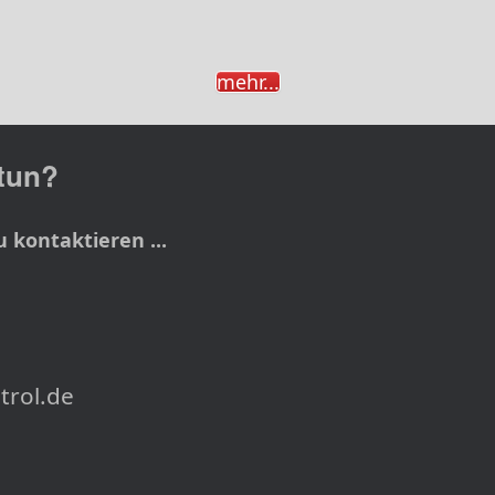
mehr...
 tun?
u kontaktieren ...
trol.de